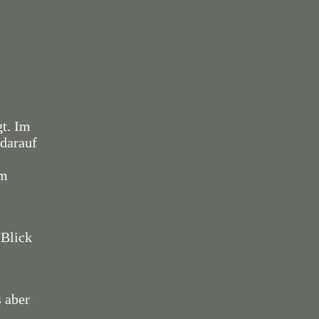
gt. Im
 darauf
im
 Blick
s aber