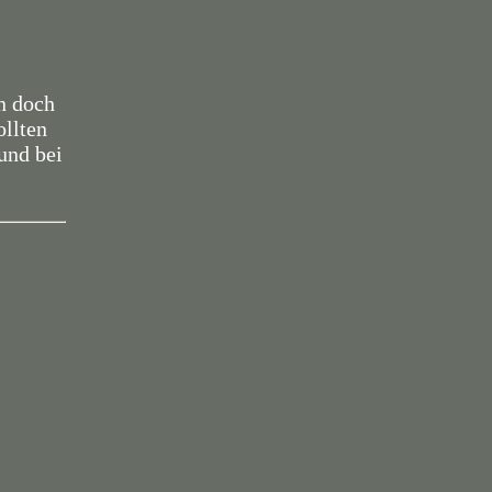
n doch
ollten
und bei