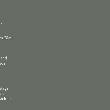
e.
em Blau
hend
nde
n.
rtags
sen
ich bis