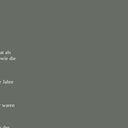
at als
owie die
r Jahre
r waren
s der