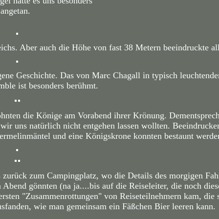
gel hatte es uns besonders
angetan.
eichs. Aber auch die Höhe von fast 38 Metern beeindruckte all
 eigene Geschichte. Das von Marc Chagall in typisch leuchtend
mble ist besonders berühmt.
wohnten die Könige am Vorabend ihrer Krönung. Dementsprec
e wir uns natürlich nicht entgehen lassen wollten. Beeindrucke
Hermelinmäntel und eine Königskrone konnten bestaunt werde
s zurück zum Campingplatz, wo die Details des morgigen Fah
Abend gönnten (na ja....bis auf die Reiseleiter, die noch die
n ersten "Zusammenrottungen" von Reiseteilnehmern kam, die s
rausfanden, wie man gemeinsam ein Fäßchen Bier leeren kann.