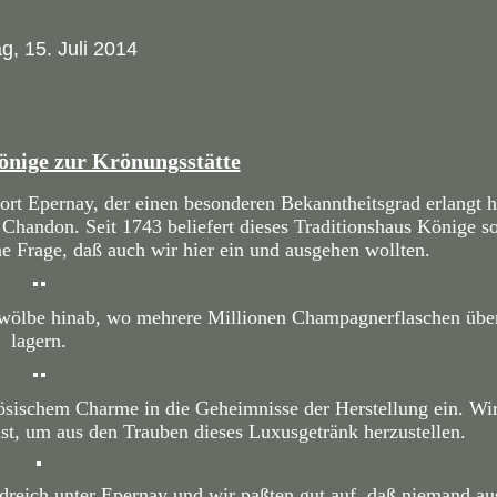
g, 15. Juli 2014
nige zur Krönungsstätte
rt Epernay, der einen besonderen Bekanntheitsgrad erlangt h
handon. Seit 1743 beliefert dieses Traditionshaus Könige s
e Frage, daß auch wir hier ein und ausgehen wollten.
gewölbe hinab, wo mehrere Millionen Champagnerflaschen übe
lagern.
nzösischem Charme in die Geheimnisse der Herstellung ein. Wi
ist, um aus den Trauben dieses Luxusgetränk herzustellen.
reich unter Epernay und wir paßten gut auf, daß niemand au