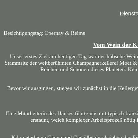
Diensta
Besichtigungstag: Epernay & Reims
Vom Wein der Kö
Unser erstes Ziel am heutigen Tag war der hübsche Weino
Stammsitz der weltberühmten Champagnerkellerei Moët & C
Reichen und Schönen dieses Planeten. Kein
Bevor wir ausgingen, stiegen wir zunächst in die Keller
Eine Mitarbeiterin des Hauses führte uns mit typisch fra
erstaunt, welch komplexer Arbeitsprozeß nötig 
Kilometerlange Gänge und Gewölbe durchziehen das Erd