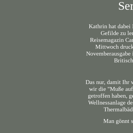
Se
Kathrin hat dabei
Gefilde zu le
Reisemagazin Cam
Mittwoch druckf
Novemberausgabe is
Britisc
Das nur, damit Ihr 
wir die "Muße auf
getroffen haben, g
Wellnessanlage de
Thermalbäde
Man gönnt si