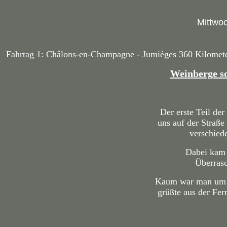
Mittwoc
Fahrtag 1: Châlons-en-Champagne - Jumièges 360 Kilomet
Weinberge so
Der erste Teil der
uns auf der Straß
verschied
Dabei kam 
Überras
Kaum war man um d
grüßte aus der Fer