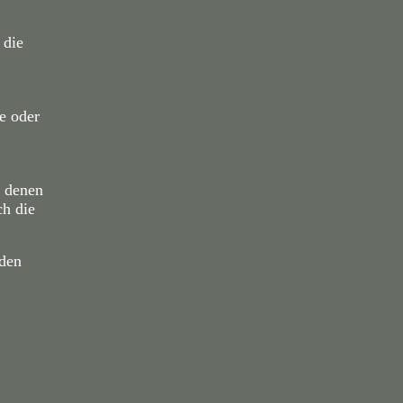
 die
e oder
n denen
h die
 den