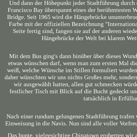
Und dann der Höhepunkt jeder Stadtführung durch d
Francisco Bay überspannt eines der berühmtesten 
Bridge. Seit 1965 wird die Hängebrücke ununterbroc
Farbe mit der offiziellen Bezeichnung "Internation
Seite fertig sind, fangen sie auf der anderen wied
Hängebrücke der Welt bei klarem Wett
Mit dem Bus ging's dann hinüber über dieses Wunde
etwas wünschen darf, wenn man zum ersten Mal die 
weiß, welche Wünsche im Stillen formuliert wurden.
daher wünschten wir uns nichts Großes mehr, sonder
wir ausgewählt hatten, allen gut schmecken würd
festlicher Tisch mit Blick auf die Bucht gedeckt u
tatsächlich in Erfüllu
Nach einer rundum gelungenen Stadtführung trafen 
Einweisung in die Navis. Nun sind alle voller Vorf
Das bunte, vielgesichtige Chinatown eroberten wir 