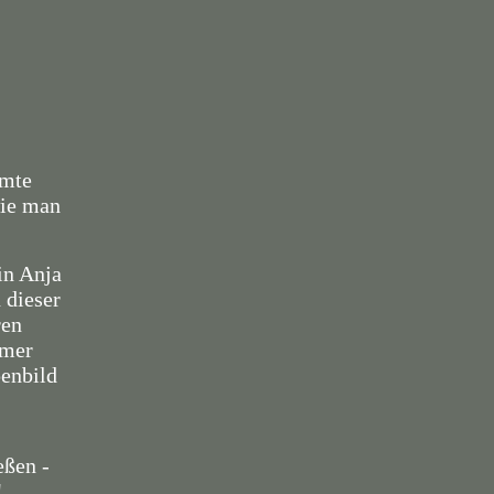
hmte
wie man
in Anja
 dieser
ren
mmer
penbild
eßen -
!