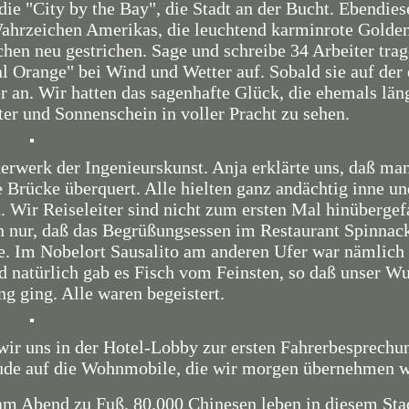
ie "City by the Bay", die Stadt an der Bucht. Ebendies
Wahrzeichen Amerikas, die leuchtend karminrote Golde
hen neu gestrichen. Sage und schreibe 34 Arbeiter trag
al Orange" bei Wind und Wetter auf. Sobald sie auf der
er an. Wir hatten das sagenhafte Glück, die ehemals län
er und Sonnenschein in voller Pracht zu sehen.
rwerk der Ingenieurskunst. Anja erklärte uns, daß man
Brücke überquert. Alle hielten ganz andächtig inne u
 Wir Reiseleiter sind nicht zum ersten Mal hinübergef
n nur, daß das Begrüßungsessen im Restaurant Spinnack
e. Im Nobelort Sausalito am anderen Ufer war nämlich 
nd natürlich gab es Fisch vom Feinsten, so daß unser W
ng ging. Alle waren begeistert.
wir uns in der Hotel-Lobby zur ersten Fahrerbesprechu
reude auf die Wohnmobile, die wir morgen übernehmen 
am Abend zu Fuß. 80.000 Chinesen leben in diesem Stad