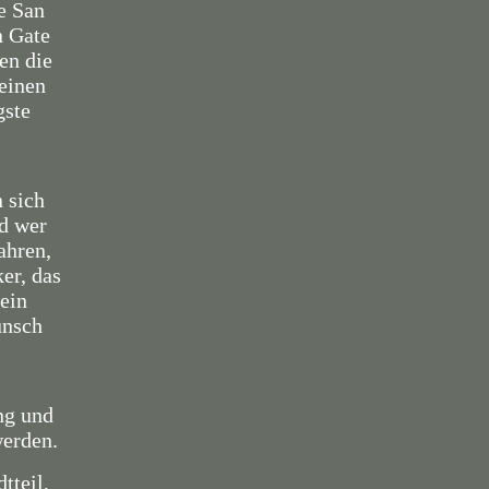
e San
n Gate
en die
 einen
gste
 sich
nd wer
ahren,
er, das
ein
unsch
ng und
werden.
tteil,