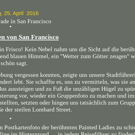
, 25. April 2016
rade in San Francisco
en von San Francisco
in Frisco! Kein Nebel nahm uns die Sicht auf die berü
hlend blauen Himmel, ein "Wetter zum Götter zeugen" 
 schön sagt.
iebung vergessen konnten, zeigte uns unsere Stadtführer
dert lebt. Sie schaffte es, uns zu vermitteln, was sie an
Bus aussteigen und zu Fuß die unzähligen Hügel zu spü
terung vor, wieder ein Gruppenfoto zu machen und i
stellten, setzten oder hingen uns tatsächlich zum Grup
e der steilen Lombard Street.
n Postkartenfoto der berühmten Painted Ladies zu schi
ine im Hintergrund......in jedem Reiseführer zu finden