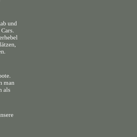
gab und
 Cars.
erhebel
lätzen,
en.
oote.
nn man
n als
unsere