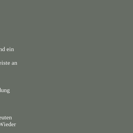
nd ein
iste an
dung
euten
 Wieder