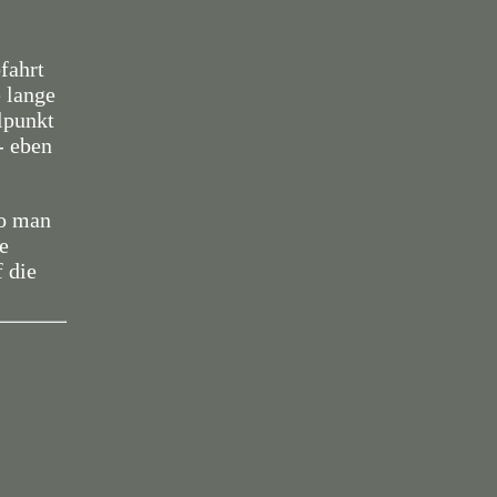
fahrt
 lange
lpunkt
- eben
wo man
e
 die