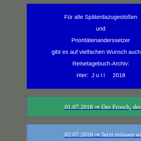
Für alle Späterdazugestoßen
und
Prioritätenanderssetzer
gibt es auf vielfachen Wunsch auch
Reisetagebuch-Archiv:
Hier: J u l i 2018
01.07.2018
⇒ Der Frosch, der 
02.07.2018
⇒ Jetzt müssen wi