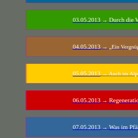
03.05.2013
Durch die 
→
04.05.2013
→
„Ein Vergnüg
05.05.2013
→
Auch im Alph
06.05.2013
Regeneratio
→
07.05.2013
Was im Pfäl
→