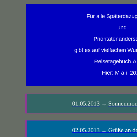
Für alle Späterdazu
und
Prioritätenanders
gibt es auf vielfachen Wu
Reisetagebuch-Ar
Hier:
M a i 20
01.05.2013
Sonnenmona
→
02.05.2013
Grüße an d
→