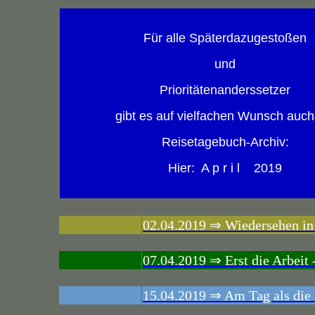
Für alle Späterdazugestoßen
und
Prioritätenanderssetzer
gibt es auf vielfachen Wunsch auch
Reisetagebuch-Archiv:
Hier: A p r i l 2019
02.04.2019 ⇒ Wiedersehen in
07.04.2019 ⇒ Erst die Arbeit
15.04.2019 ⇒ Am Tag als die