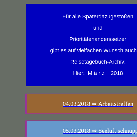
Für alle Späterdazugestoßen
und
Prioritätenanderssetzer
gibt es auf vielfachen Wunsch auch
Reisetagebuch-Archiv:
Hier: M ä r z 2018
04.03.2018
⇒ Arbeitstreffen
05.03.2018
⇒ Seeluft schnup