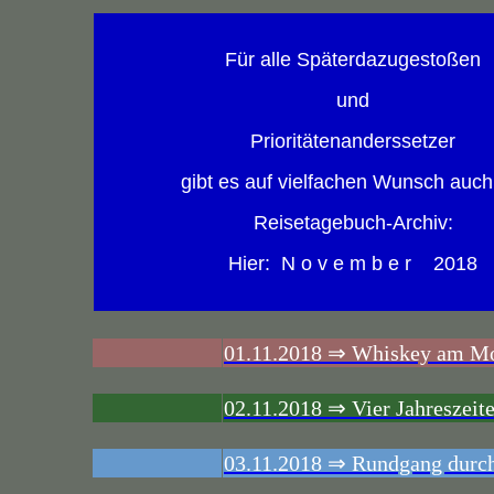
Für alle Späterdazugestoßen
und
Prioritätenanderssetzer
gibt es auf vielfachen Wunsch auch
Reisetagebuch-Archiv:
Hier: N o v e m b e r 2018
01.11.2018 ⇒ Whiskey am Mo
02.11.2018 ⇒ Vier Jahreszeit
03.11.2018 ⇒ Rundgang durch