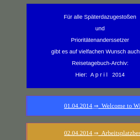
Für alle Späterdazugestoßen
und
Prioritätenanderssetzer
gibt es auf vielfachen Wunsch auch
Reisetagebuch-Archiv:
Hier: A p r i l 2014
01.04.2014
Welcome to W
⇒
02.04.2014
Arbeitsplatzbes
⇒