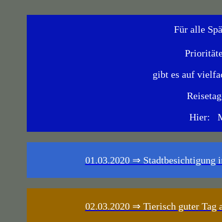
Für alle Sp
Priorität
gibt es auf viel
Reiseta
Hier: 
01.03.2020 ⇒ Stadtbesichtigung 
02.03.2020 ⇒ Tierisch guter Tag