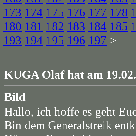
173
174
175
176
177
178
180
181
182
183
184
185
193
194
195
196
197
>
KUGA Olaf hat am 19.02.2
Bild
Hallo, ich hoffe es geht Eu
Bin dem Generalstreik en