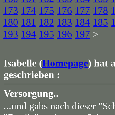
173
174
175
176
177
178
180
181
182
183
184
185
193
194
195
196
197
>
Isabelle (
Homepage
) hat 
geschrieben :
Versorgung..
...und gabs nach dieser "Sc