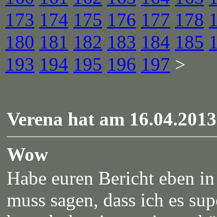
173
174
175
176
177
178
180
181
182
183
184
185
193
194
195
196
197
>
Verena hat am 16.04.2013
Wow
Habe euren Bericht eben in
muss sagen, dass ich es su