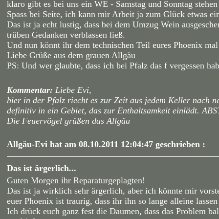
klaro gibt es bei uns ein WE - Samstag und Sonntag stehe
Spass bei Seite, ich kann mir Arbeit ja zum Glück etwas ei
Das ist ja echt lustig, dass bei dem Umzug Wein ausgeschenk
trüben Gedanken verblassen ließ.
Und nun könnt ihr dem technischen Teil eures Phoenix mal
Liebe Grüße aus dem grauen Allgäu
PS: Und wer glaubte, dass ich bei Pfalz das f vergessen ha
Kommentar:
Liebe Evi,
hier in der Pfalz riecht es zur Zeit aus jedem Keller nac
definitiv in ein Gebiet, das zur Enthaltsamkeit einlädt. A
Die Feuervögel grüßen das Allgäu
Allgäu-Evi hat am 08.10.2011 12:04:47 geschrieben :
Das ist ärgerlich...
Guten Morgen ihr Reparaturgeplagten!
Das ist ja wirklich sehr ärgerlich, aber ich könnte mir vorst
euer Phoenix ist traurig, dass ihr ihn so lange alleine lasse
Ich drück euch ganz fest die Daumen, dass das Problem bal