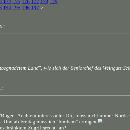
3
174
175
176
177
178
179
3
194
195
196
197
>
n :
tbegnadetem Land", wie sich der Seniorchef des Weinguts Sc
 :
/Rügen. Auch ein interessanter Ort, muss nicht immer Nordse
os. Und ab Freitag muss ich "bimbam" ertragen
eschränktem Zugriffsrecht" an?!