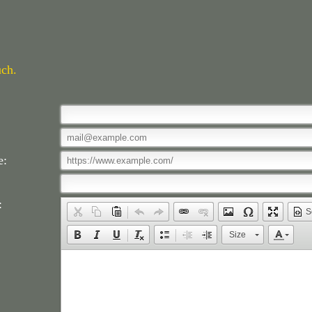
uch.
e:
:
S
Size