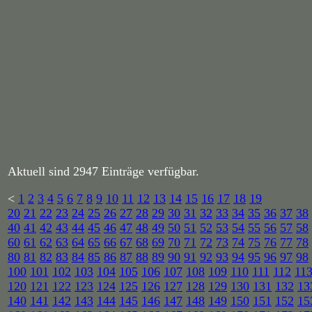
Aktuell sind 2947 Einträge verfügbar.
<
1
2
3
4
5
6
7
8
9
10
11
12
13
14
15
16
17
18
19
20
21
22
23
24
25
26
27
28
29
30
31
32
33
34
35
36
37
38
40
41
42
43
44
45
46
47
48
49
50
51
52
53
54
55
56
57
58
60
61
62
63
64
65
66
67
68
69
70
71
72
73
74
75
76
77
78
80
81
82
83
84
85
86
87
88
89
90
91
92
93
94
95
96
97
98
100
101
102
103
104
105
106
107
108
109
110
111
112
11
120
121
122
123
124
125
126
127
128
129
130
131
132
13
140
141
142
143
144
145
146
147
148
149
150
151
152
15