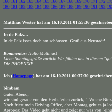
160
161
162
163
164
165
166
167
168
169
170
171
172
17
180
181
182
183
184
185
186
187
188
189
190
191
192
19
Matthias Wester hat am 16.10.2011 01:55:36 geschriebe
In de Palz....
In de Palz isses doch am schönsten! Gruß aus Neustadt!
Kommentar:
Hallo Matthias!
Liebe Sonntagsgrüße zurück! Wir fühlen uns in diesem "got
Die PHOENIXE
Ich (
Homepage
) hat am 16.10.2011 00:37:30 geschrieben
bimbam
Guten Abend,
wir sind gerade von den Herbsferien zurück, 1 Woche Binz
Noch friert mein Driving-Office, aber Montag geht es ja l
Apropos: Das Video geht nicht und zeigt nur was von "eing