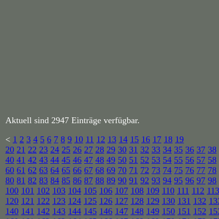
Aktuell sind 2947 Einträge verfügbar.
<
1
2
3
4
5
6
7
8
9
10
11
12
13
14
15
16
17
18
19
20
21
22
23
24
25
26
27
28
29
30
31
32
33
34
35
36
37
38
40
41
42
43
44
45
46
47
48
49
50
51
52
53
54
55
56
57
58
60
61
62
63
64
65
66
67
68
69
70
71
72
73
74
75
76
77
78
80
81
82
83
84
85
86
87
88
89
90
91
92
93
94
95
96
97
98
100
101
102
103
104
105
106
107
108
109
110
111
112
11
120
121
122
123
124
125
126
127
128
129
130
131
132
13
140
141
142
143
144
145
146
147
148
149
150
151
152
15