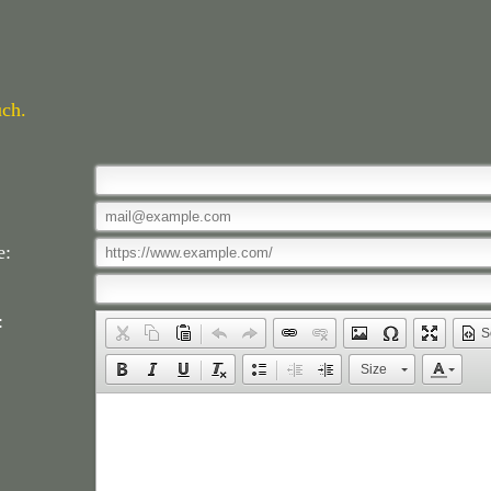
uch.
e:
:
S
Size