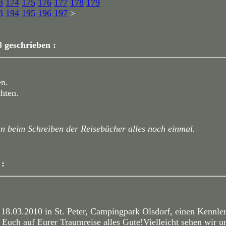
3
174
175
176
177
178
179
3
194
195
196
197
>
8 geschrieben :
en.
hten.
an beim Schreiben der Reisebücher alles noch einmal.
 :
18.03.2010 in St. Peter, Campingpark Olsdorf, einen Kennl
Euch auf Eurer Traumreise alles Gute!Vielleicht sehen wir u