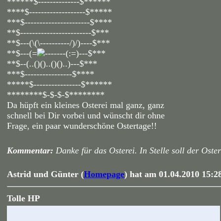
******$--------------$******
****$-------------------$*****
***$----------------------$****
**$------------------------$***
**$---(\(\----------/)/)----$***
**$---(=
-------(:=)---$***
**$--(..()()..()()..)---$***
***$----------------$****
*****$----------------$******
********$-$-$-$********
Da hüpft ein kleines Osterei mal ganz, ganz
schnell bei Dir vorbei und wünscht dir ohne
Frage, ein paar wunderschöne Ostertage!!
Kommentar:
Danke für das Osterei. In Stelle soll der Oste
Astrid und Günter (
Homepage
) hat am 01.04.2010 15:2
Tolle HP