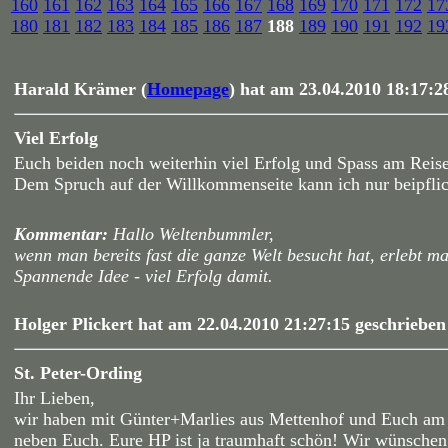
160
161
162
163
164
165
166
167
168
169
170
171
172
17
180
181
182
183
184
185
186
187
188
189
190
191
192
19
Harald Krämer (
Homepage
) hat am 23.04.2010 18:17:2
Viel Erfolg
Euch beiden noch weiterhin viel Erfolg und Spass am Reis
Dem Spruch auf der Willkommenseite kann ich nur beipflic
Kommentar:
Hallo Weltenbummler,
wenn man bereits fast die ganze Welt besucht hat, erlebt m
Spannende Idee - viel Erfolg damit.
Holger Plickert hat am 22.04.2010 21:27:15 geschrieben
St. Peter-Ording
Ihr Lieben,
wir haben mit Günter+Marlies aus Mettenhof und Euch am 
neben Euch. Eure HP ist ja traumhaft schön! Wir wünschen 