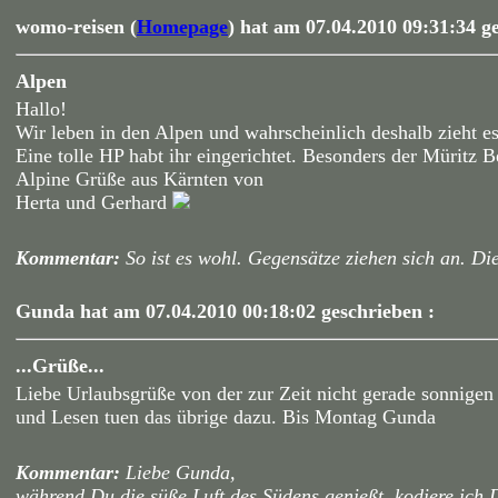
womo-reisen (
Homepage
) hat am 07.04.2010 09:31:34 g
Alpen
Hallo!
Wir leben in den Alpen und wahrscheinlich deshalb zieht es
Eine tolle HP habt ihr eingerichtet. Besonders der Müritz Be
Alpine Grüße aus Kärnten von
Herta und Gerhard
Kommentar:
So ist es wohl. Gegensätze ziehen sich an. Di
Gunda hat am 07.04.2010 00:18:02 geschrieben :
...Grüße...
Liebe Urlaubsgrüße von der zur Zeit nicht gerade sonnigen
und Lesen tuen das übrige dazu. Bis Montag Gunda
Kommentar:
Liebe Gunda,
während Du die süße Luft des Südens genießt, kodiere ich D