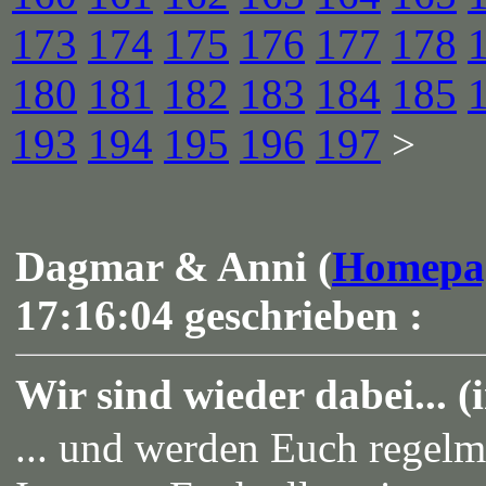
173
174
175
176
177
178
180
181
182
183
184
185
193
194
195
196
197
>
Dagmar & Anni (
Homepa
17:16:04 geschrieben :
Wir sind wieder dabei... (
... und werden Euch regelmä